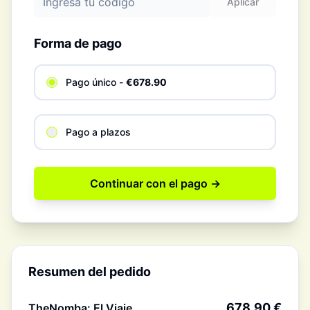
Aplicar
Forma de pago
Pago único
-
€
678.90
Pago a plazos
Continuar con el pago →
Resumen del pedido
678.90
€
TheNomba: El Viaje